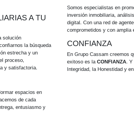
Somos especialistas en promo
inversión inmobiliaria, análi
IARIAS A TU
digital. Con una red de agente
comprometidos y con amplia e
 solución
CONFIANZA
 confiarnos la búsqueda
ión estrecha y un
En Grupo Cassam creemos que
el proceso,
exitoso es la
CONFIANZA
. Y
 y satisfactoria.
Integridad, la Honestidad y en
formar espacios en
 Hacemos de cada
ntrega, entusiasmo y