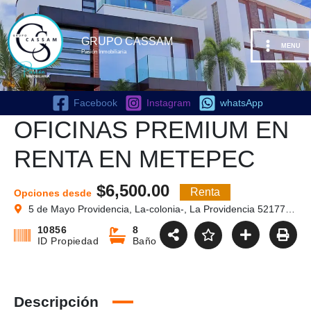
Ir
al
contenido
GRUPO CASSAM
MENU
Pasión Inmobiliaria
Facebook
Instagram
whatsApp
OFICINAS PREMIUM EN
RENTA EN METEPEC
$6,500.00
Renta
Opciones desde
5 de Mayo Providencia, La-colonia-, La Providencia 52177 San Francisco Coaxusco, Méx. México
10856
8
ID Propiedad
Baño
Descripción