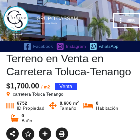
Ir
al
contenido
GRUPO CASSAM
MENU
Pasión Inmobiliaria
Facebook
Instagram
whatsApp
Terreno en Venta en
Carretera Toluca-Tenango
$1,700.00
Venta
/ m2
carretera Toluca Tenango
2
6752
8,600 m
0
ID Propiedad
Tamaño
Habitación
0
Baño