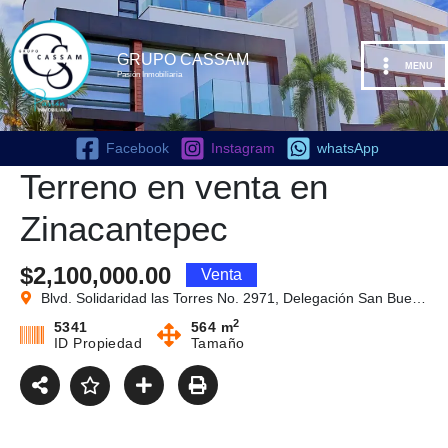
Ir
al
contenido
GRUPO CASSAM
MENU
Pasión Inmobiliaria
Facebook
Instagram
whatsApp
Terreno en venta en
Zinacantepec
$2,100,000.00
Venta
Blvd. Solidaridad las Torres No. 2971, Delegación San Buenaventura, 50110 Toluca de Lerdo, Méx., México
2
5341
564 m
ID Propiedad
Tamaño