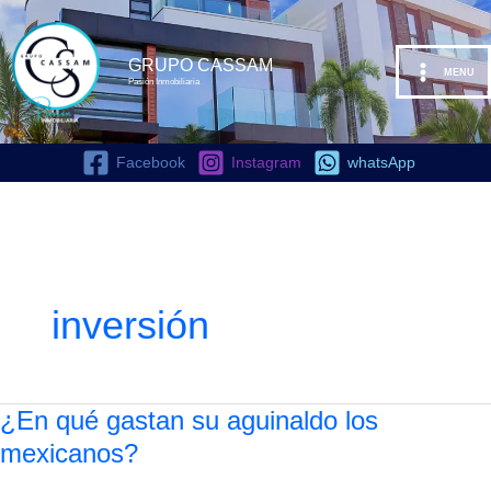
Ir
al
contenido
GRUPO CASSAM
MENU
Pasión Inmobiliaria
Facebook
Instagram
whatsApp
inversión
¿En
¿En qué gastan su aguinaldo los
qué
mexicanos?
gastan