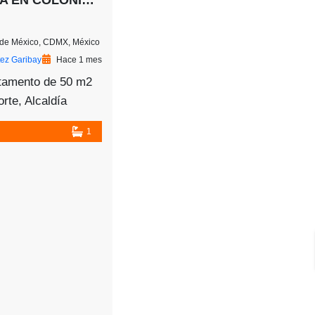
DEPARTAMENTO EN VENTA EN COLONIA PORTALES CDMX
d de México, CDMX, México
tez Garibay
Hace 1 mes
tamento de 50 m2
rte, Alcaldía
las colonias más
1
as de la ciudad.
o de solo 4
ce privacidad y
nía a todo. La