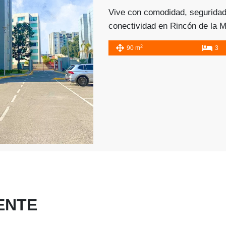
Vive con comodidad, seguridad
conectividad en Rincón de la M
Este elegante departamento en
2
90 m
3
habitaciones, 2 baños completo
estacionamiento, ideal para fa
parejas que buscan espacios f
distribuidos. Dispone de cocina 
comedor, área de lavado y […]
ENTE