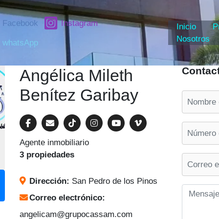
Facebook
Instagram
Inicio
P
Nosotros
whatsApp
Contac
Angélica Mileth
Benítez Garibay
Agente inmobiliario
3 propiedades
Dirección:
San Pedro de los Pinos
Correo electrónico:
angelicam@grupocassam.com