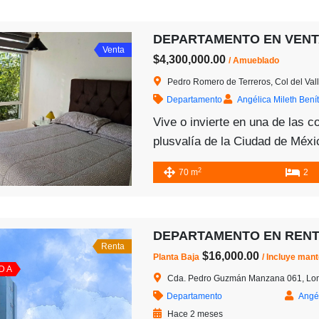
Venta
$4,300,000.00
/ Amueblado
Pedro Romero de Terreros, Col del Valle Nte, Benito Ju
Departamento
Angélica Mileth Bení
Vive o invierte en una de las 
plusvalía de la Ciudad de Méx
moderno departamento en venta
2
70 m
2
Norte, ubicado sobre Pedro Ro
en la Alcaldía Benito Juárez, u
más exclusivas y mejor conect
de México. La Colonia Del Vall
Renta
$16,000.00
Planta Baja
/ Incluye man
 D A
Cda. Pedro Guzmán Manzana 061, Lomas de San Lorenzo
Departamento
Angél
Hace 2 meses