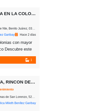
DEPARTAMENTO EN VENTA EN LA COLONIA DEL VALLE, CDMX
árez, 03100 Ciudad de México, CDMX
tez Garibay
Hace 2 días
colonias con mayor
ico Descubre este
 en Del Valle
1
mero de Terreros,
na de las zonas
adas de la Ciudad
DEPARTAMENTO EN RENTA, RINCON DE LA MONTAÑA. LOPEZ MATEOS
e […]
tenimiento
, 52975 Cdad. López Mateos, Méx.
ica Mileth Benítez Garibay