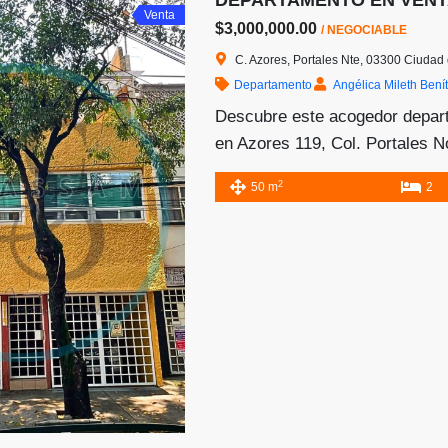
Venta
$3,000,000.00
/ NEGOCIABLE
C. Azores, Portales Nte, 03300 Ciuda
Departamento
Angélica Mileth Bení
Descubre este acogedor depar
en Azores 119, Col. Portales No
Benito Juárez, CDMX. Una de 
2
50 m
2
tradicionales y mejor conectad
Ubicado en un edificio exclusiv
departamentos, este hogar ofre
tranquilidad sin perder la cerca
distribución es funcional y […]