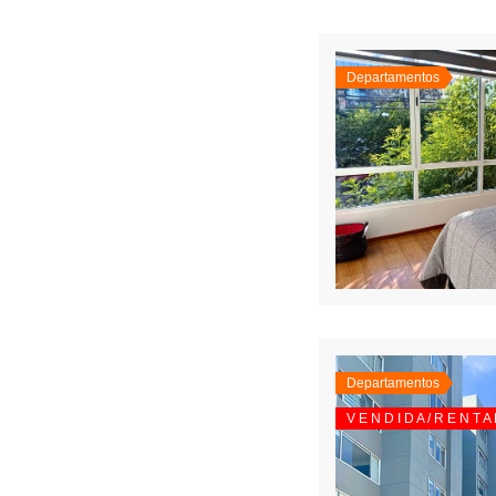
Departamentos
Departamentos
V E N D I D A / R E N T A