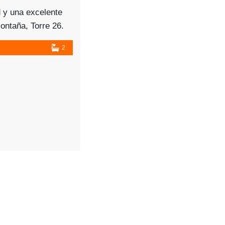
 y una excelente
ontaña, Torre 26.
 renta cuenta con 3
2
s y 2 lugares de
milias pequeñas o
uncionales y bien
integral, sala,