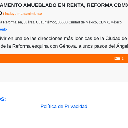
AMENTO AMUEBLADO EN RENTA, REFORMA CDM
00
/ Incluye mantenimiento
e la Reforma s/n, Juárez, Cuauhtémoc, 06600 Ciudad de México, CDMX, México
ento
ivir en una de las direcciones más icónicas de la Ciudad d
de la Reforma esquina con Génova, a unos pasos del Ángel d
ta que siempre has buscado. Disfruta de la mejor conectivi
1
OS:
7
Política de Privacidad