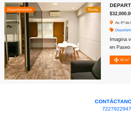
DEPART
Departamentos
Renta
$32,000.
Av. P.º d
Departam
Imagina v
en Paseo 
cosmopoli
2
80 m
CONTÁCTAN
722792294