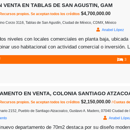
N VENTA EN TABLAS DE SAN AGUSTIN, GAM
$4,700,000.00
 Recursos propios. Se aceptan todos los créditos
ino Corzo 3116, Tablas de San Agustín, Ciudad de México, CDMX, México
Anabel López
os niveles con locales comerciales en planta baja, ubicada 
inar uso habitacional con actividad comercial o inversión. 
recámaras, un baño completo, sala, comedor, cocina, patio y
2
3
AMENTO EN VENTA, COLONIA SANTIAGO ATZACO
$2,150,000.00
 Recursos propios. Se aceptan todos los créditos
/ Cuotas d
nario 2152, Pueblo de Santiago Atzacoalco, Gustavo A. Madero, 07040 Ciudad d
ento
Anabel Lópe
nuevo departamento de 70m2 destaca por su diseño moderno,