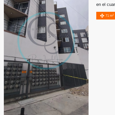
en el cua
Dispone d
2
71 m
escritura