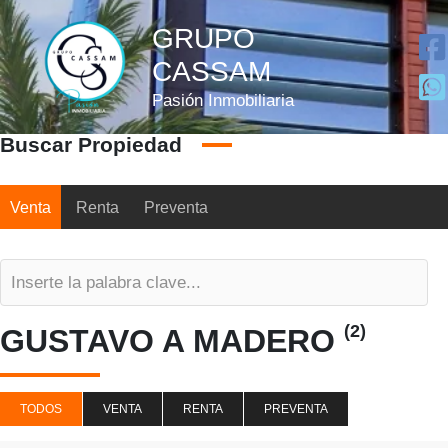
Ir
GRUPO
al
contenido
CASSAM
Pasión Inmobiliaria
Buscar Propiedad
Venta
Renta
Preventa
(2)
GUSTAVO A MADERO
TODOS
VENTA
RENTA
PREVENTA