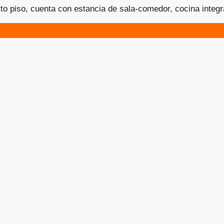
rto piso, cuenta con estancia de sala-comedor, cocina integra
e dos recámaras (la principal con baño privado), un segun
do. El […]