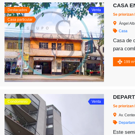
CASA E
Destacados
Venta
Se priorizan
Casa particular
Ángel Alb
Casa
Casa de d
para comb
con tres 
199 m
DEPART
Condominio
Venta
Se priorizan
Av. Cente
Departam
Este semi