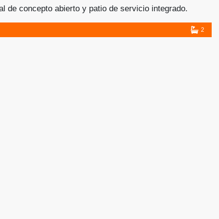
l de concepto abierto y patio de servicio integrado.
do baño completo y un cajón de estacionamiento
2